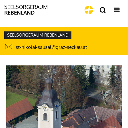
SEELSORGERAUM
REBENLAND
SEELSORGERAUM REBENLAND
st-nikolai-sausal@graz-seckau.at